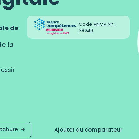
Code
RNCP N° :
ale de
39249
de la
ussir
rochure
Ajouter au comparateur