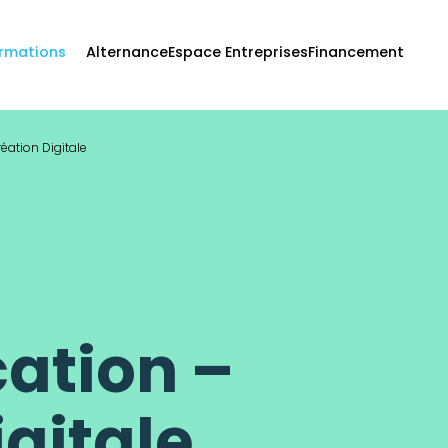
rmations
Alternance
Espace Entreprises
Financement
ation Digitale
tion –
igitale