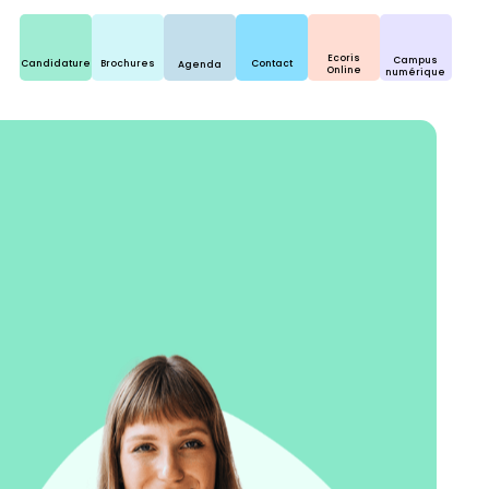
Ecoris
Campus
Candidature
Brochures
Contact
Agenda
Online
numérique