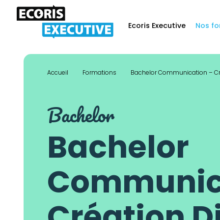
Skip
to
Ecoris Executive
Nos fo
content
Accueil
Formations
Bachelor Communication – Cré
Bachelor
Bachelor
Communica
Création D